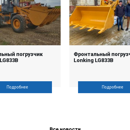
ьный погрузчик
Фронтальный погруз
 LG833B
Lonking LG833B
Подробнее
Подробнее
Все новости