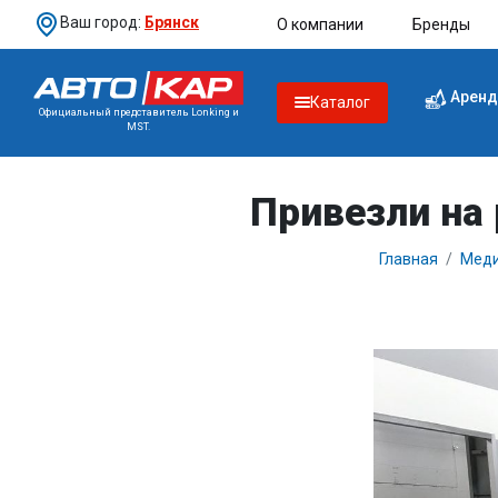
Ваш город:
Брянск
О компании
Бренды
Аренд
Каталог
Официальный представитель Lonking и
MST.
Привезли на
Главная
Меди