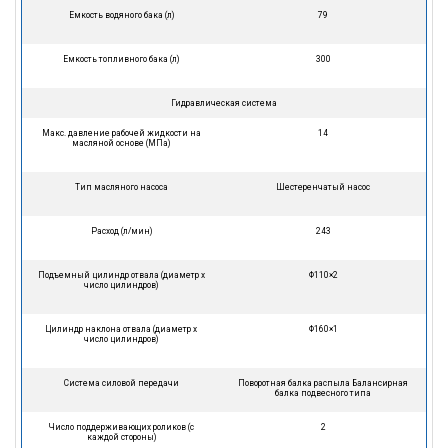
Емкость водяного бака (л)
79
Емкость топливного бака (л)
300
Гидравлическая система
Макс. давление рабочей жидкости на
14
масляной основе (МПа)
Тип масляного насоса
Шестеренчатый насос
Расход (л/мин)
243
Подъемный цилиндр отвала (диаметр х
Φ110×2
число цилиндров)
Цилиндр наклона отвала (диаметр х
Φ160×1
число цилиндров)
Система силовой передачи
Поворотная балка распыла Балансирная
балка подвесного типа
Число поддерживающих роликов (с
2
каждой стороны)