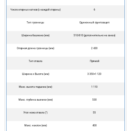
Число опорных катков (с каждой стороны)
6
Тип гусеницы
Одиночный грунтозацеп
Ширина башмака (мм)
510/610 (дополнительно на заказ)
Опорная длина гусеницы (мм)
2 430
Тип отвала
Прямой
Ширина х Высота (мм)
3 350×1 120
Макс. высота подъема (мм)
1 110
Макс. глубина выемки (мм)
530
Угол ножа отвала (°)
55
Макс. наклон (мм)
400