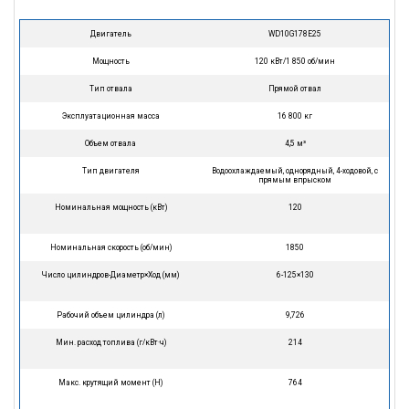
Двигатель
WD10G178E25
Мощность
120 кВт/1 850 об/мин
Тип отвала
Прямой отвал
Эксплуатационная масса
16 800 кг
Объем отвала
4,5 м³
Тип двигателя
Водоохлаждаемый, однорядный, 4-ходовой, с
прямым впрыском
Номинальная мощность (кВт)
120
Номинальная скорость (об/мин)
1850
Число цилиндров-Диаметр×Ход (мм)
6-125×130
Рабочий объем цилиндра (л)
9,726
Мин. расход топлива (г/кВт·ч)
214
Макс. крутящий момент (Н)
764