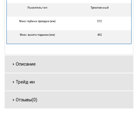
Рыхлитель тип
Трехстоечный
Макс глубина проходки (мм)
572
Макс. высота подъема (мм)
492
Описание
Трейд-ин
Отзывы(0)