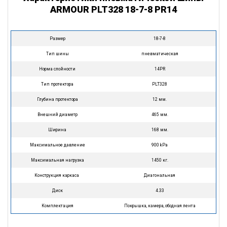
ARMOUR PLT328 18-7-8 PR14
Размер
18-7-8
Тип шины
пневматическая
Норма слойности
14PR
Тип протектора
PLT328
Глубина протектора
12 мм.
Внешний диаметр
465 мм.
Ширина
168 мм.
Максимальное давление
900 kPa
Максимальная нагрузка
1450 кг.
Конструкция каркаса
Диагональная
Диск
4.33
Комплектация
Покрышка, камера, ободная лента