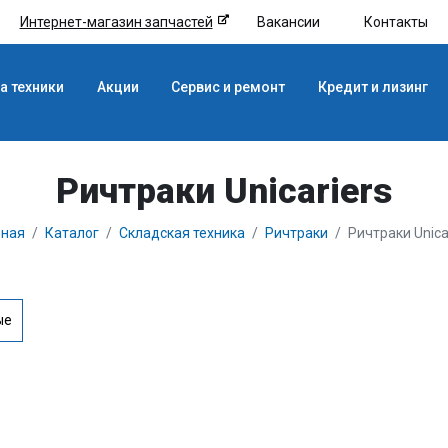
Интернет-магазин запчастей
Вакансии
Контакты
а техники
Акции
Сервис и ремонт
Кредит и лизинг
Ричтраки Unicariers
вная
Каталог
Складская техника
Ричтраки
Ричтраки Unica
ые