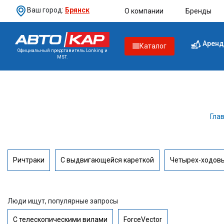
Ваш город:
Брянск
О компании
Бренды
Аренд
Каталог
Официальный представитель Lonking и
MST.
Гла
Ричтраки
С выдвигающейся кареткой
Четырех-ходов
Люди ищут, популярные запросы
С телескопическими вилами
ForceVector