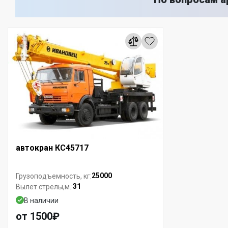
автокран КС45717
25000
Грузоподъемность, кг:
31
Вылет стрелы,м.:
В наличии
от 1500₽