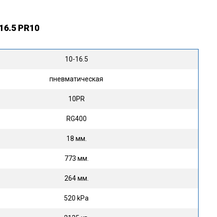
6.5 PR10
10-16.5
пневматическая
10PR
RG400
18 мм.
773 мм.
264 мм.
520 kPa