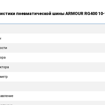
ристики пневматической шины ARMOUR RG400 10-1
ы
ости
тора
ектора
аметр
давление