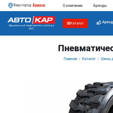
Ваш город:
Брянск
О компании
Бренды
Аренд
Каталог
Официальный представитель Lonking и
MST.
Пневматичес
Главная
Каталог
Шины д