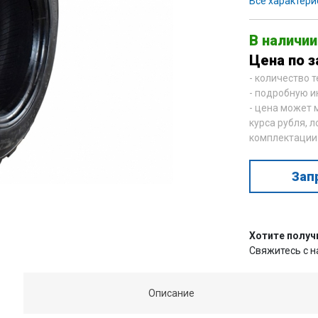
Все характери
В наличии
Цена по з
- количество 
- подробную и
- цена может 
курса рубля, л
комплектации
Зап
Хотите получ
Свяжитесь с 
Описание