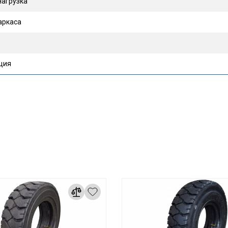
агрузка
аркаса
ция