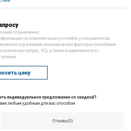
стики
апросу
техники ограниченно;
нформацию по комплектации уточняйте у специалистов;
меняться под влияние экономических факторов (колебания
огистических затрат, УС), а также в зависимости от
 техники
росить цену
ить индивидуальное предложение со скидкой?
нами любым удобным для вас способом
Отзывы(0)