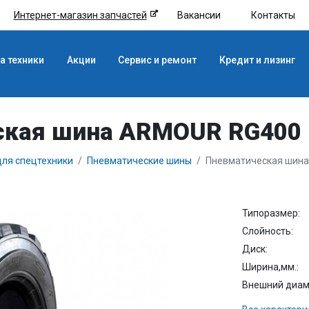
Интернет-магазин запчастей
Вакансии
Контакты
а техники
Акции
Сервис и ремонт
Кредит и лизинг
кая шина ARMOUR RG400 
ля спецтехники
Пневматические шины
Пневматическая шина
Типоразмер:
Слойность:
Диск:
Ширина,мм.:
Внешний диаме