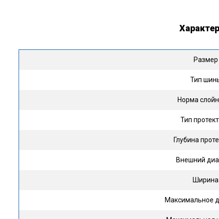
Характе
Размер
Тип шин
Норма слойн
Тип протек
Глубина прот
Внешний ди
Ширина
Максимальное 